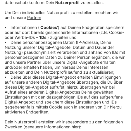
Veröffentlicht:
Freitag, 11.12.2020 17:27
Anzeige
Ab Montag, den 14.12. fällt wegen der aktuellen
Coronaentwicklungen der
Präsenzunterricht an den
Schulen in NRW aus
. Auch die gemeinsame
Musikschule der Kommunen
Borken, Heiden, Raesfeld,
Reken und Velen stellt den Präsenzunterricht bis Ende
des Jahres ein. Dort wo es möglich ist, soll in der
letzten Schulwoche vor den Weihnachtsferien digital
unterrichtet werden. Die Musikschule wird mit Eltern
bzw. Schülern Kontakt aufnehmen und den Online-
Unterricht abstimmen.
Anzeige