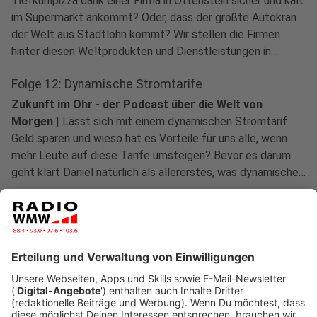
Tiefkühlpizza dank einer Firma in Ottenstein sicher und kalt
im Supermarkt ankommt? Oder, dass der größte Autokran
der Welt aus Stadtlohn kommt? Wir stellen die Firmen
hinter diesen Weltprodukten und Dienstleistungen in
unserer Serie "Made in Westmünsterland" vor.
Folge 12: Dynamische Stromtarife
Zukunft im Ohr - der Podcast über die Welt von
Morgen
|
Lässt sich mit einem dynamischen Stromtarif
Geld sparen und wieso hat es Vorteile für uns alle, wenn
mehr Leute auf diese Tarife umsteigen? Bevor es darum
geht klärt Daniel natürlich als allererstes, was dynamische
Stromtarife überhaupt sind. Hört ihr in der neuen Folge von
Zukunft im Ohr.
Anzeige