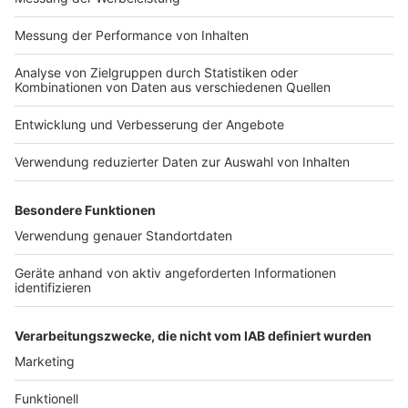
Anzeige
MUSIK
Rea Garvey - Before I Met Supergirl
Album der Woche
|
Das Soundtrack-Album zum Buch ist
raus. "Before I Met Supergirl" von Rea Garvey ist unser
neues Album der Woche. Hört hier, was Garvey uns dazu zu
erzählen hat.
Stefanie Heinzmann - Circles
Album der Woche
|
Sängerin Stefanie Heinzmann spricht
über ihr neues Album "Circles", Lebensphasen, ihre Liebe
zum Meer und eine besondere Tour im nächsten Jahr.