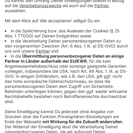
Reul will Umgang mit Gefährdern überprüfen
Landtagsstudio Düsseldorf
|
Nach dem mutmaßlich
islamistischen Terroranschlag auf den Christopher Street
Day in Berlin werden auch in NRW die
Sicherheitsvorkehrungen für Großveranstaltungen
überprüft. NRW-Innenminister Herbert Reul kündigt
außerdem an, die Debatte über den Umgang mit bekannten
Gefährdern sachlich zu führen und mögliche Konsequenzen
Mehr laden
zu prüfen.
Anzeige
SERVICE
Dein Münsterland hat Kreislauf – Du auch?