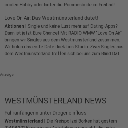
coolen Hobby oder hinter die Pommesbude im Freibad!
Love On Air: Das Westmünsterland datet!
Aktionen
|
Single und keine Lust mehr auf Dating-Apps?
Dann ist jetzt Eure Chance! Mit RADIO WMW "Love On Air"
bringen wir Singles aus dem Westmünsterland zusammen.
Wir holen das erste Date direkt ins Studio. Zwei Singles aus
dem Westmünsterland treffen sich bei uns zum Blind Date,
live im Radio.
Anzeige
WESTMÜNSTERLAND NEWS
Fahranfängerin unter Drogeneinfluss
Westmünsterland
|
Die Kreispolizei Borken hat gestern
(04.08.2026) eine junge Autofahrerin erwischt, die unter