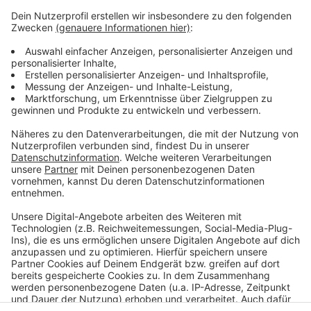
Wann wird gespielt?
Anzeige
Vom 1. bis 24. Dezember – jeden Morgen in Eurer
RADIO WMW Morningshow. Egal ob vor der Arbeit,
beim Frühstück oder auf dem Weg zur Schule:
Einschalten lohnt sich jeden Tag!
Anzeige
Anzeige