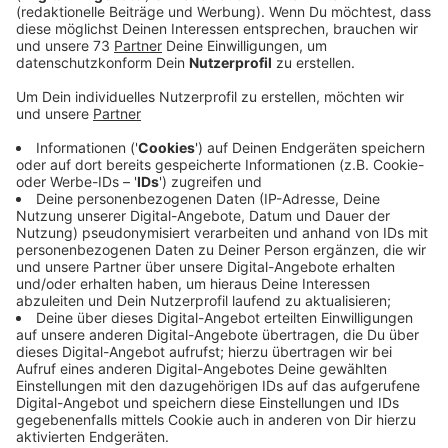
Anzeige
Fette Geschenke. Jeden Morgen. Eure
Morningshow macht’s möglich.
Anzeige
Jeden Morgen öffnen Daniel und Sina live in der
Morningshow das aktuelle Adventskalender-Türchen.
Sobald das Türchen aufgeht und das Geschenk
bekannt ist, heißt es für Euch:
„Schnell anrufen und in
den Lostopf hüpfen!“
. Unter allen Anrufern wird danach
live das Tagesgeschenk ausgelost.
Anzeige