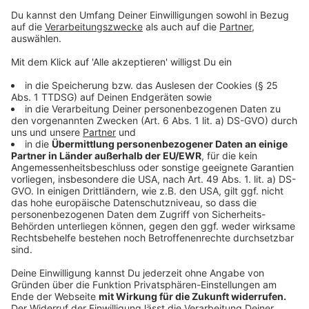
Der Bund will Hilfen verlängern und die Konditionen
etwa für die Kultur- und Veranstaltungswirtschaft
verbessern. Außerdem soll der Schnellkredit der
staatseigenen KfW Bankengruppe für Unternehmen
mit weniger als zehn Beschäftigten geöffnet und
angepasst werden.
Anzeige
Risikogruppen
Anzeige
Für Kranke, Pflegebedürftige, Senioren und Behinderte
solle es zügig und prioritär Corona-Schnelltests geben.
Der besondere Schutz in diesem Bereich dürfe aber
nicht zu einer vollständigen sozialen Isolation führen.
Anzeige