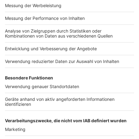
Wir benötigen Ihre
Zustimmung, um den YouTube
Video-Service zu laden!
Wir verwenden einen Service eines
Drittanbieters, um Videoinhalte
einzubetten. Dieser Service kann
Daten zu Ihren Aktivitäten
sammeln. Bitte lesen Sie die
Details durch und stimmen Sie der
Nutzung des Service zu, um dieses
Video anzusehen.
Mehr Informationen
Armin Laschet zu den Ergebnissen der Bund-Länder-
Beratungen
Akzeptieren
Anzeige
powered by
Usercentrics Consent
Management Platform