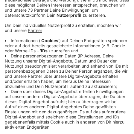
notwendige Zwecke gemacht werden. Die Bürger
werden aufgefordert, generell auf private Reisen und
auf Verwandtenbesuche zu verzichten.
Anzeige
Körperpflege
Anzeige
Kosmetikstudios, Massagepraxen oder Tattoostudios
sollen schließen, medizinisch notwendige
Behandlungen wie Physiotherapien aber möglich sein.
Friseursalons bleiben - anders als im Frühjahr - aber
unter den bestehenden Hygienevorgaben geöffnet.
Anzeige