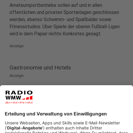
Amateursportbetriebe sollen auf und in allen
öffentlichen und privaten Sportanlagen geschlossen
werden, ebenso Schwimm- und Spaßbäder sowie
Fitnessstudios. Über Spiele der oberen Fußball-Ligen
wird in dem Papier nichts Konkretes gesagt.
Anzeige
Gastronomie und Hotels
Anzeige
Bars, Clubs, Diskotheken, Kneipen und ähnliche
Einrichtungen sollen geschlossen werden.
Ausgenommen werden sollen die Lieferung und
Abholung von Speisen für den Verzehr zu Hause.
Touristische Übernachtungsangebote im Inland sollen
untersagt werden. Angebote sollten nur noch für