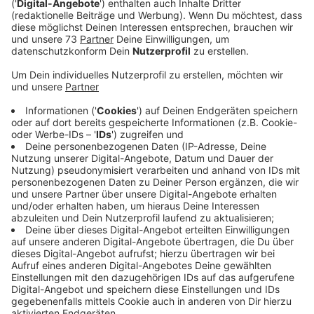
"warmen 10 Grad" einfach nur Happy.
Veröffentlicht:
Montag, 29.01.2024 06:51
Anzeige
Neuer Regent Thomas I.
Anzeige
Seine Tollität Thomas der Erste führte das Narrenvolk
in der Glockenstadt an. Berreits am Samstag
(03.02.24) geht es in Weseke bunt und fröhlich weiter
mit dem nächsten Karnevalszug im Kreis.
Hier findet
Ihr alle Termine
.
Anzeige