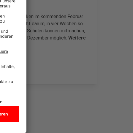
n Drittel.
er im Kreis Borken im kommenden Februar
hule". Es geht darum, in vier Wochen so
itmachen. Zehn Schulen können mitmachen,
ch bis zum 21. Dezember möglich.
Weitere