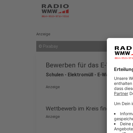
Anzeige
©
Pixabay
Bewerben für das E-Waste R
Schulen - Elektromüll - E-Waste-Race
Anzeige
Wettbewerb im Kreis findet zum dr
Anzeige