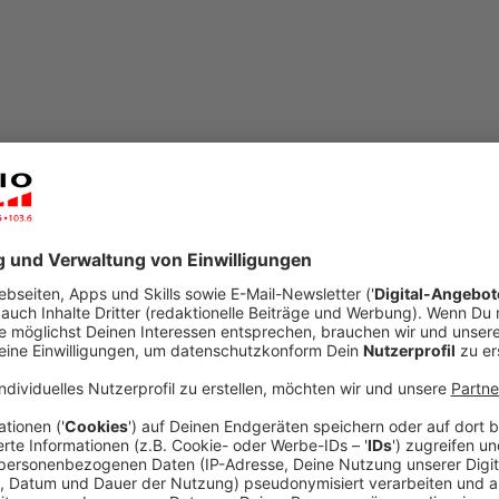
ace
itten Mal statt