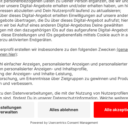
en Tonnen Elektroschrott an, doch gesammelt wird nicht einmal ei
ren. Um junge Leute für das Thema zu sensibilisieren findet hi
veranstaltet von der gemeinnützigen Organisation "Das macht Sc
ln. Pro Schule können 15 bis 35 Schüler der Klassen 4 bis 7 m
n mit der Biologischen Station Zwilbrock. Bewerbungen sind no