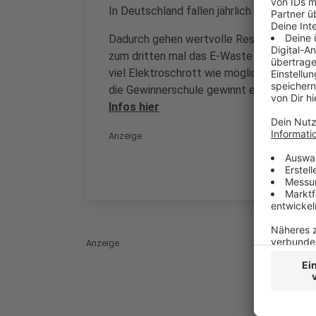
In Deutschland fallen jährlich 1,7 Million
Dadurch gehen wertvolle Ressourcen verlo
zum dritten mal das E-Waste Race statt, 
viel Elektroschrott wie möglich zu samme
die Gewinnerschule gewinnt eine Exkursio
Infos hier
Anzeige
Anzeige