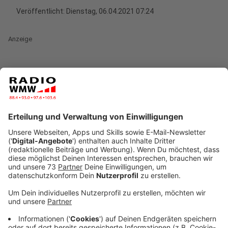
Veröffentlicht:
Dienstag, 06.04.2021 07:24
Anzeige
Bereits 28.000 Nadelstiche im Impfzentrum
und es werden mehr
Anzeige
Und ab heute werden es noch mehr, freut sich Landrat
Kai Zwicker.
Anzeige
Erstmals werden die