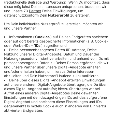
Veröffentlicht:
Mittwoch, 19.11.2025 14:05
Anzeige
Ziel: Verkehrsberuhigung und eine klare,
eindeutige Beschilderung
Anzeige
Betroffen sind nach Anhaben der Verwaltung Bereiche
im Hochfeld und in Mussum. Konkrekt geht es um
Lönsstraße, Hochfeldstraße, Im Osteresch und den
Loikumer Weg. Die Maßnahmen sind Teil des
Bocholter Mobilitätskonzepts. Ziel ist neben einer
Verkehrsberuhigung auch eine klare, eindeutige
Beschilderung. Am Loikumer Weg ist in Zukunft auch