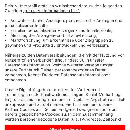
noch eine Veränderung der Ortseingangssituation und
der Radverkehrsführung geplant, sobald das
Neubaugebiet fertiggestellt ist.
Anzeige
©
Stadt Bocholt
Anzeige
Anzeige