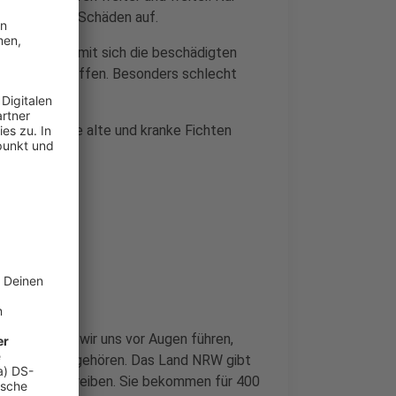
weisen keine Schäden auf.
nd Regen, damit sich die beschädigten
eiter zu schaffen. Besonders schlecht
ur, weil alle alte und kranke Fichten
ird, müssen wir uns vor Augen führen,
icht dem Land gehören. Das Land NRW gibt
ung voranzutreiben. Sie bekommen für 400