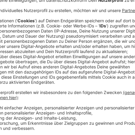
“Bundeswaldinventur” - dieses Wortungetüm steht in 
Bundeslandwirtschaftsminister Cem Özdemir (Grüne)
Zustand der Wälder vorgestellt. Diese umfangreiche 
vorgenommen. Die Ergebnisse sind erwartbar ernüch
gibt der Wald inzwischen mehr Kohlenstoff ab, als e
mittlerweile zu einer "Kohlenstoffquelle" geworden,
Wie steht es um den Wald in NRW? Für unser Bundesl
Zustandsbericht noch aus,
die Ergebnisse der verga
ahnen.
Anzeige
Ein regenreicher Sommer reicht nicht
Anzeige
Fest steht:
Der Waldzustand in NRW
verschlechtert s