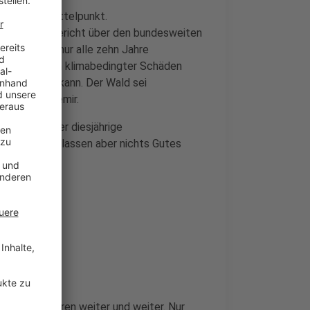
Berlin im Mittelpunkt.
 hat einen Bericht über den bundesweiten
Studie wird nur alle zehn Jahre
ternd: Wegen klimabedingter Schäden
r aufnehmen kann. Der Wald sei
 so Cem Özdemir.
and steht der diesjährige
ngenen Jahre
lassen aber nichts Gutes
ich seit Jahren weiter und weiter. Nur