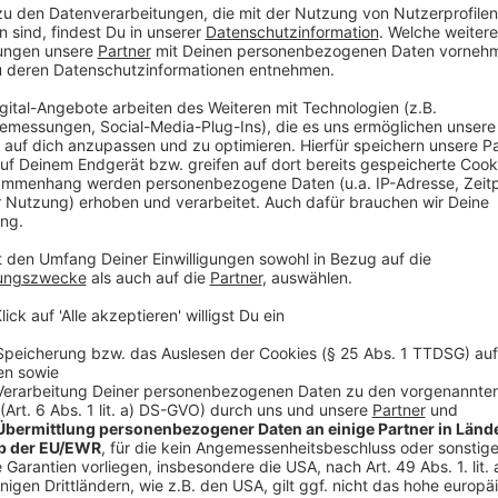
gut 25 Prozent der Bäume im Land sind gesund und 
Es reichen nicht ein oder zwei Sommer mit ausreiche
Bäume erholen. Die Dürre der Vorjahre macht ihnen w
steht es um die Eiche. Nur 7 Prozent sind gesund.
Der Fichte "geht es momentan am besten". Aber auch n
Opfer des Borkenkäfers wurden.
Anzeige
Wälder sind meist in Privatbesitz
Anzeige
Bevor über Maßnahmen zur Verbesserung diskutiert w
dass die meisten Wälder in Privatbesitz sind und n
Waldbauern regelmäßig Geld, um die Wiederaufforst