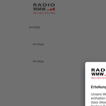
Anzeige
Anzeige
Anzeige