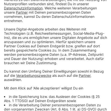
dieser Zeit ist die Einfahrt für Autos gesperrt.
Fußgängerinnen und Fußgänger können den Bereich
weiterhin passieren.
Anzeige
©
Stadt Ahaus
Anzeige
Stadt will barrierearme Wege ermöglichen
Anzeige
Die Stadt Ahaus betont, dass während der Arbeiten
besonders auf möglichst barrierearme Zugänge
geachtet werde. Trotzdem kann es zeitweise zu