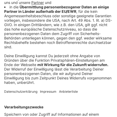
Sperrungen auf einzelnen Gehwegabschnitten
kommen, etwa wenn Hausanschlüsse hergestellt
werden.
Damit Anwohnerinnen, Anwohner und Besucherinnen
nicht unerwartet vor gesperrten Wegen stehen, sollen
Hinweisschilder über die jeweils erreichbaren Bereiche
informieren. Außerdem wurden bereits einige
fertiggestellte Hausanschlüsse kurzfristig asphaltiert,
um die Wege ebener und sicherer zu machen.
Anzeige
Die nächste Baustellensprechstunde
Anzeige
Ab Donnerstag, 11. Juni, bietet die Stadt außerdem