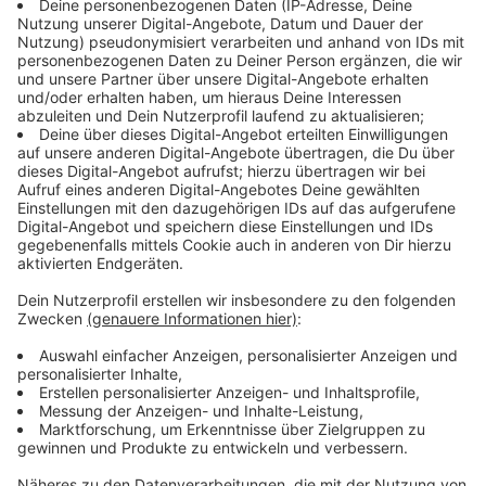
Einbahnstraßenregelung. Die Zufahrt zu den
Parkplätzen ist nach wie vor nur über den Kreisverkehr
an der Coesfelder Straße möglich.
Anzeige
Markt und Tiefgarage vorübergehend nicht
anfahrbar
Anzeige
Zusätzlich wird nun die Einfahrt zum Markt auf Höhe
der Ortsnetzstation an der Tiefgarage Königstraße
gesperrt. Die Maßnahme soll voraussichtlich vom 8. bis
19. Juni dauern.
Grund dafür sind notwendige Bauarbeiten zur
Inbetriebnahme der neuen Ortsnetzstation. Während