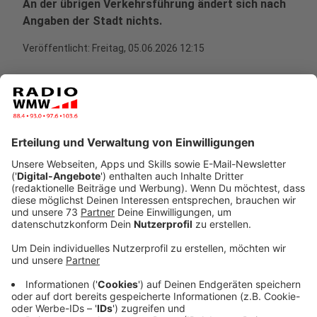
An der übrigen Verkehrsführung ändert sich nach
Angaben der Stadt nichts.
Veröffentlicht:
Freitag, 05.06.2026 12:15
Anzeige
Arbeiten im vierten Bauabschnitt laufen
weiter
Anzeige
Die Bauarbeiten in der Wallstraße gehen laut Stadt
Ahaus im vierten Bauabschnitt planmäßig voran. Auch
die bisherige Verkehrsführung bleibt grundsätzlich
bestehen.
Für den motorisierten Verkehr gilt weiterhin die