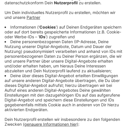
Anzeige
Zukunftsforum ländliche Entwicklung 2022
Anzeige
Wichtig ist aber auch, dass es so bleibt und darum
geht es heute und Morgen unter anderem beim
„Zukunftsforum ländliche Entwicklung 2022“. Viele
verschiedene Akteure schalten sich da ab Donnerstag
Mittag(27.01.) um 12.30 Uhr zusammen, um darüber zu
berichten, wie sie das Ehrenamt organisieren und
vernetzen und vielleicht dem ein oder anderen auf
diese Weise Ideen zu liefern.
Wo Ihr Euch anmelden
könnt, findet Ihr hier.
Anzeige