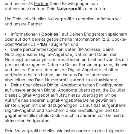
Veröffentlicht:
Mittwoch, 11.05.2022 14:19
Anzeige
Neubau bzw. Sanierung des Euregio
Gymnasiums ist wichtig
Anzeige
Die Schülerzahlen steigen und die Stadt schlägt vor,
die St.-Bernhard Grundschule und die Clemens-Dülmer-
Schule um jeweils einen Zug zu erweitern. Bei den
weiterführenden Schulen wird Neubau bzw. Sanierung
des Euregio-Gymnasiums als wichtigste
Maßnahme der Schulentwicklungsplanung angeführt.
Danach kommt der Ausbau der Albert-Schweitzer-
Realschule und mittel-bis langfristig die Umwandlung