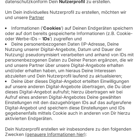
Anzeige
Störungen bis etwa 9 Uhr
Anzeige
Züge aus Richtung Münster Hbf enden und beginnen in
Ochtrup. Aus Richtung Enschede enden und beginnen
die Züge in Gronau. Die Folge sind Teilausfälle
zwischen Ochtrup und Gronau. Ein
Schienenersatzverkehr ist eingerichtet. Bitte
überprüft eure Fahrt auf der Seite der
Bahn
. Bis etwa
9 Uhr wird mit Störungen gerechnet.
Anzeige