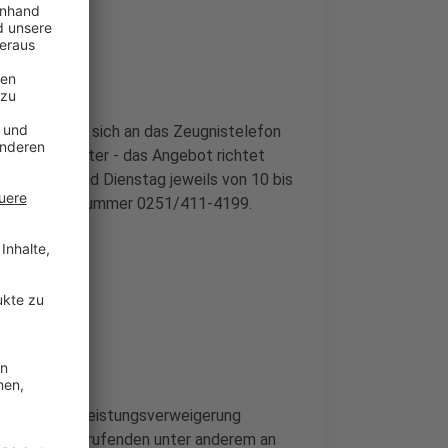
25
raucht, kann sich an das Zeugnistelefon
lft gerne weiter - das Angebot richtet
ag, Montag und Dienstag jeweils von 10 bis
Ihr unter der Nummer 0251/411-4199.
ngste oder Leistungsverweigerung
-Team die Anrufenden unter anderem an