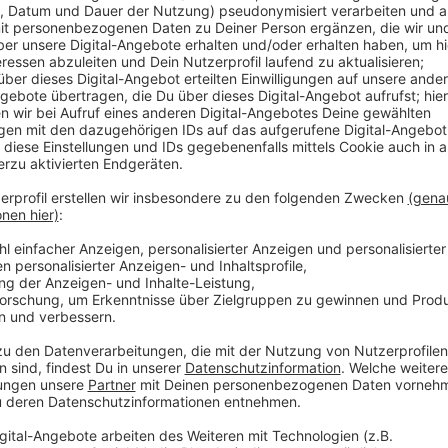
Vom 7. Februar bis einschl. 11. Februar 20
Anzeige
Wer Fragen zum Zeugnis hat oder einfach einen Rat b
der Bezirksregierung wenden. Ein erfahrenes Team hi
sich auch an Eltern. Das Zeugnistelefon ist am Freit
12 und von 14 bis 16 Uhr erreichbar. Anrufen könnt 
Anzeige
Weitergehende Betreuung
Anzeige
Soweit schulpsychologische Themen wie Prüfungsä
angesprochen werden, verweist das Zeugnistelefon