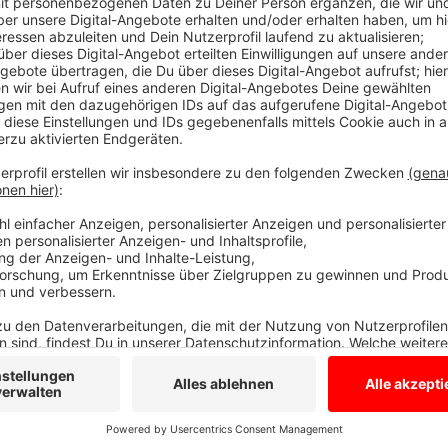
Anzeige
Der Kontakt
Anzeige
Das Zeugnistelefon ist geschaltet:
Vom 26. Januar bis zum einschließlich 30. Janua
Wochentags in der Zeit von 10 bis 12 Uhr sowie 
Die Nummer
0251 411-4199
.
Anzeige