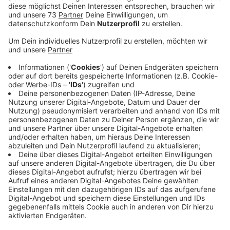
Veröffentlicht:
Donnerstag, 15.08.2024 15:01
Anzeige
Genaue Beschreibung des Täters liegt vor
Anzeige
Der Unbekannte drohte mit einem Messer und
forderte eine Mitarbeiterin auf, die Kasse
herauszugeben. Mit der Beute flüchtete er dann zu
Fuß Richtung Kreisverkehr Lichtgitter.
Beschreibung:
Der Täter war etwa 1 Meter 70 Meter groß, hatte
blondes, kurz geschorenes Haar und sprach mit einem