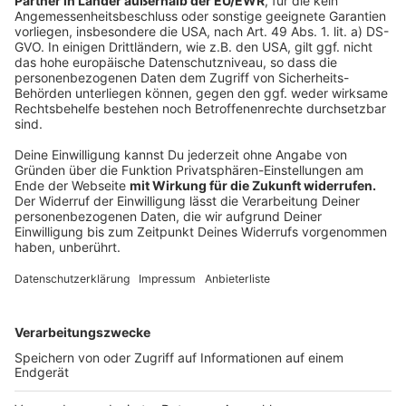
"starker Mann, schwache Frau" ist in vielen Köpfen
noch sehr präsent. Da fallen dann oftmals Begriffe wie
"unmännlich" und so weiter. Opfer zu sein wäre nach
wie vor ist ein Tabuthema, wer mittags von seiner Frau
geschlagen wird, würde es abends nicht seinen
Kumpels erzählen, so der Weiße Ring, eine deutsche
Opferschutzorganisation.
Anlaufstellen für betroffene Männer sind zum Beispiel:
Das Männerhilfetelefon:
0800 1239900
Der Weiße Ring:
116 006
Männerberatungsnetz
Schutzwohnungen für Männer
Bei akuter Gefahr: Niemals zögern, die 110 zu
wählen!
Anzeige