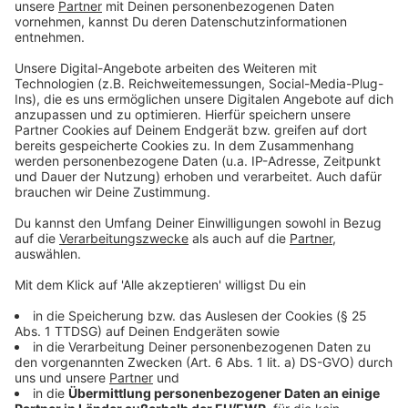
Häusliche Gewalt auch bei Männern
Anzeige
Nachdem unsere Nchricht zu den roten Bänken im
Radio lief, hat sich unsere Hörerin Heide aus Heiden
gemeldet. Sie hat darauf hingewiesen, dass häusliche
Gewalt generell leider ein Tabuthema ist, aber gerade
bei Männern noch weniger darüber gesprochen wird,
obwohl es auch hier ein großeS Problem gibt. Und
Heide hat Recht: 2019 wurden in einer Auswertung
vom BKA gut 140.000 Fälle von Gewalt in
Partnerschaften gezählt. Davon waren rund 20% der
Opfer Männer. Die Dunkelziffer wird beim Thema
häusliche Gewalt um circa 80% höher geschätzt - bei
Männern aber nochmal höher. Der Grund: Das Thema
ist halt einfach noch extrem stigmatisiert. Das Bild