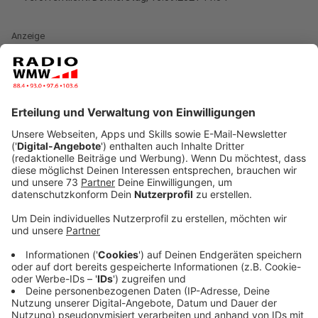
Anzeige
Hilfe bei häuslicher Gewalt
Anzeige
Mit der „Rote-Bank-Aktion“ will Sybille Großmann,
Gleichstellungsbeauftragte der Stadt Ahaus, ein
Zeichen gegen Gewalt an Frauen und häusliche Gewalt
setzen. Die Aktion ist Bestandteil der Aktivitäten
anlässlich des 20-jährigen Bestehens des Runden
Tisches gegen häusliche Gewalt im Kreis Borken –
„GewAlternativen“. Gleichzeitig sollen die roten Bänke
auch ein Symbol der Hoffnung sein, dass es Wege aus
gewalttätigen Situationen gibt. Deshalb sind an den
Bänken Schilder angebracht, auf denen wichtige