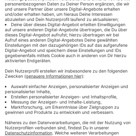
Rufnummern von bundes- und landesweiten
Hilfetelefonen und Beratungsstellen im Kreis Borken
angegeben sind. Ein QR-Code führt zudem auf die
Internet-Seite des Runden Tisches „GewAlternativen“,
die weitere Informationen zum Runden Tisch und zu
Hilfsangeboten bereithält.
Anlaufstellen für betroffene Frauen sind zum Beispiel:
Hilfetelefon Gewalt gegen Frauen
:
0800 0116
016
Der Weiße Ring:
116 006
Frauenhaus Bocholt:
02871 / 40194
Runder Tisch gegen häusliche Gewalt, Kreis
Borken
Bei akuter Gefahr: Niemals zögern, die 110 zu
wählen!
Anzeige