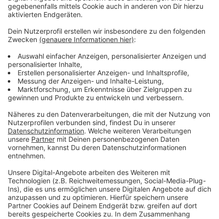
Anzeige
Wir benötigen Ihre
Zustimmung, um den YouTube
Video-Service zu laden!
Wir verwenden einen Service eines
Drittanbieters, um Videoinhalte
einzubetten. Dieser Service kann
Daten zu Ihren Aktivitäten
sammeln. Bitte lesen Sie die
Details durch und stimmen Sie der
Nutzung des Service zu, um dieses
Video anzusehen.
Mehr Informationen
Zara Larsson – All the Time
Akzeptieren