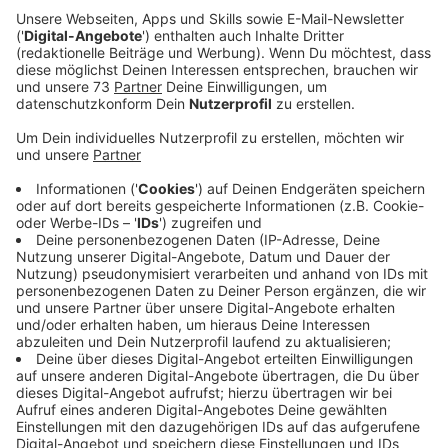
Die letzte Hitzewelle in Deutschland ist noch gar nicht
so lange her – und mittendrin war auch Zara Larsson!
Das schwedische Kraftpaket spielte bei über 30 Grad
ein Konzert in Köln, genauer im Carlswerk Victoria. Dort
lieferte sie trotz unerträglicher Hitze in der Halle eine
gute Show ab. Für Zara und vor allem ihre Fans keine
leichte Aufgabe – gerade angesichts der
Getränkepreise im Club. Es soll zwar auch kostenloses
Wasser und kühle Duschen gegeben haben; wer
allerdings einen Softdrink wollte, war mit 5 Euro für 0,5
Liter dabei. Wie ist noch gleich das schwedische Wort
für „Wucher“?! Um die Gesundheit des vorrangig jungen
Publikums zu gewährleisten, wurde das Konzert von
Zara Larsson aber ausnahmsweise mit offenen Türen
in der Halle performt und auf ihre neue Single "All the
time" mussten die Fans auch nicht verzichten.