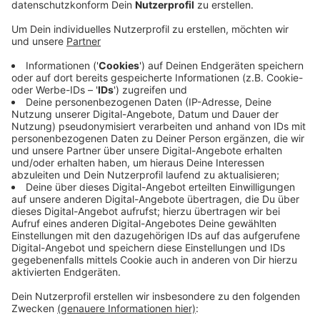
Anzeige
Problem dabei: Eigentlich soll es beim Zählen windstill
und sonnig sein. Bei den heutigen Aussichten werden
sich da kaum passende Zeitfenster finden. Aber die
Aktion des Naturschutzbundes läuft ja noch bis
nächste Woche Sonntag, den 11. August.
Die beobachteten Summer, Brummer und Krabbler in
Eurer Umgebung könnt Ihr
hier
online melden. Oder
über die kostenlose NABU-App „Insektenwelt“ für IOS
und Android. Sie enthält über 120 in Deutschland
häufige vorkommende Arten. Mehr Infos zur Aktion
bekommt Ihr
hier.
Anzeige