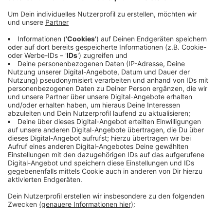
Anzeige
Lange haben wir nichts mehr von ihr gehört. Doch
Wölfin Gloria, die auch hier bei uns unter anderem im
Bereich Raesfeld umherstreift, ist noch da. Zuletzt
war sie aber wohl eher im Raum Oberhausen
unterwegs. Da hat sie Anfang Februar ein Schaf
gerissen, sagen die Experten vom Landesamt für
Natur-, Umwelt- und Verbraucherschutz, kurz LANUV.
Gerade jetzt wenn es wärmer wird, lassen immer mehr
Halter ihre Tiere wieder auf die Weide. Wer das macht,
sollte Elektrozäune aufstellen, sagt das LANUV. Dafür
können auch Fördergelder beantragt werden.
Anzeige