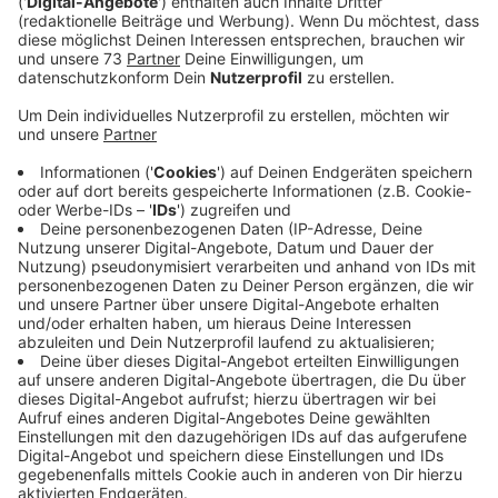
Anzeige
Hoher Emotionaler Wert
Anzeige
Für Nina hat Ihr Golf 2 einen sehr hohen emotionalen
wert. Gemeinsam mit Ihrem Vater hat sie das Auto
restauriert, aufgepäppelt und viel Herzblut
reingesteckt. Zusammen waren sie zum Beispiel auch
auf einem Oldtimertreffen, dem "Summerfestival" in
Wesel. Davon hat der Golf 2 auch einen Sticker auf der
Fahrerseite am Fenster. Außerdem ist der Golf 2
Weinrot/Bräunlich, ist 37 Jahre alt, hat rechteckige
Doppelscheinwerfer, einen Rostfleck vorne Links am
Fenster und einen langen Kratzer entlang der Seite.