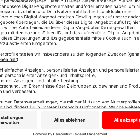
Unterstützung für Unternehmen
Anzeige
35 Prozent finden ihre Lage sogar gut, fast die Hälfte
so, dass die Wirtschaft komplett am Boden liegt, do
von der IHK Nordwestfalen. Sie wünscht sich, dass di
auch bei den Unternehmen ankommen. Vor allem die 
Innenstädten bräuchten Unterstützung.
Anzeige