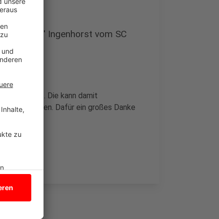
 und Andre' Ingenhorst vom SC
blicke
heraus. Die kann damit
er Region helfen. Dafür ein großes Danke