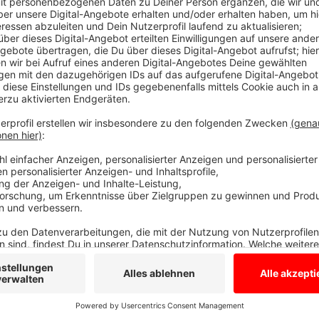
Auf dem Foto: Hubert Stenert, Josef Nagel
Südlohn
Anzeige
Am Ende kamen dabei 605 Euro für
die Aktion Licht
notleidenden Kindern und ihren Familien hier in unser
an Alle, die das möglich gemacht haben.
Anzeige