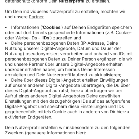
Anzeige
Gezeigt werden neuartige Getriebe,
Generatoren und Kupplungen
Anzeige
"Winergy" ist eine 100 prozentige Tochter des
Antriebsspezialisten Flender aus Bocholt. Bis zum
Freitag (27.09.24) stellt "Winergy" dort neuartige
Getriebe, Generatoren und Kupplungen für
Windanlagen vor. Flender ist mit seinen Komponenten
für Windenergie, nach eigenen Angaben, wichtiger Teil
der Energiewende in Deutschland.
Anzeige