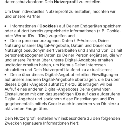
Herstellung und Transport des Flügels
benötigen noch etwas Zeit
Anzeige
Dafür muss es aber nahzu windstill sein. Immerhin ist
das Windrad 240 Meter hoch. Und da kann es ganz
schön schwanken. Ein Kran steht schon bereit. Bis der
neue Flügel da ist, wird es aber noch etwas dauern. 3
bis 4 Wochen rechnen die Betreiber, werden für die
Herstellung und den Transport aus der Türkei noch
gebraucht. Ursache für den Teilabbruch soll übrigens
ein Fertigungsfehler gewesen sein.
Anzeige