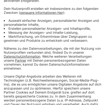
fassungslos darüber, was in Amerika abgeht. Ich kann
das nicht verstehen."
Der kurze Song ist zusammen mit Nico Santos
entstanden, der auch das Klavier spielt. "Wir wollten im
Studio eigentlich eine normale Popnummer schreiben",
erklärte Wincent Weiss. "Dann haben wir die Bilder und
Videos aus den USA gesehen, lange über das Thema
gesprochen und hatten danach nicht mehr das Gefühl,
einen Popsong machen zu wollen." So sei der Anti-
Rassismus-Song entstanden, den es nicht per Stream
und nicht zu kaufen gibt.
Anzeige