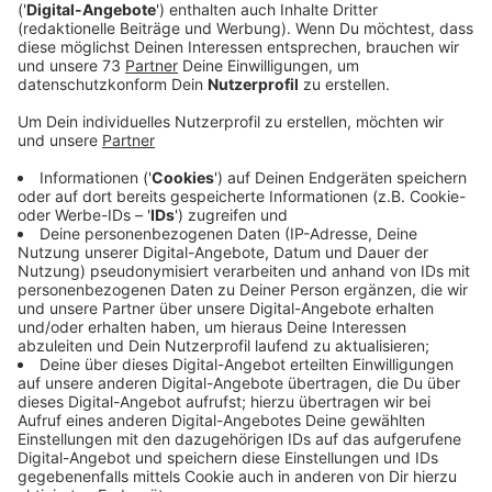
Anzeige
Das Lied "Ist das noch Realität", wurde von dem Tod
des Afroamerikaners George Floyd inspiriert. Darin
heißt es: "Mit den Händen in den Taschen ignorieren
wir jeden Scheiß. Menschen sterben auf den Straßen
mit dem Kopf auf dem Asphalt."
Anzeige
Anzeige
"Ich kann in Musik viel besser Dinge verarbeiten, als
irgendwelche Bilder oder Sätze zu posten. Ich fand es
sehr befreiend, das zu machen", sagt Weiss. "Ich bin