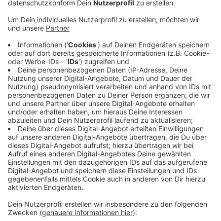
Anzeige
Es gilt erstmal ein angepasster Fahrplan
Anzeige
Voraussichtlich bis Dezember gilt aber zwischen
Bocholt bzw. Arnheim und Düsseldorf erstmal ein
angepasster Fahrplan, heißt es. Zugreisende und
Pendler sollten sich vorab genau informieren. Denn
VIAS arbeitet mit einem Partner, so dass sich die
Nummern der Züge vorübergehend ändern.
Bitte hier
informieren.
Anzeige