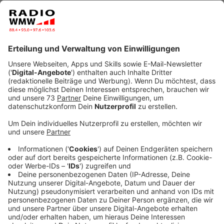
Veröffentlicht:
Montag, 06.11.2023 06:39
Anzeige
Was sagt das Westmünsterland?
Anzeige
Die Tochter von unserem Morningshow-Moderator
Daniel Krawinkel ist jetzt 3 Jahre alt geworden.
Die
Krawinkels haben noch ein Geschenk aus dem letzten
Jahr: Ein Puppenhaus. Das sollte es eigentlich schon
im letzten Jahr geben, aber auf einmal kamen so viele
Geschenke zusammen, dass es noch ein Jahr lang im
Keller gewartet hat. Reicht auch vollkommen, oder
nicht? Wie viele Geschenke sind für Kinder okay und
wann ist es einfach zu viel?
Wir haben Euch gefragt!