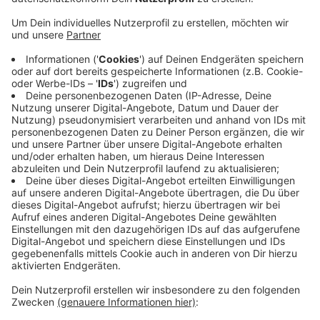
Veröffentlicht:
Montag, 07.10.2019 07:20
Anzeige
Gesundheitsminister Spahn will sie verstärkt aus dem
Ausland holen. Deshalb war er vor kurzem unter
anderem auch in Mexiko. Heute Morgen um 9 Uhr gibt
es im Pflegezentrum St. Ludger in Vreden eine
öffentliche Talkrunde zum Personalmangel in der
Pflege. Mit dabei sind die beiden
Bundestagsabgeordneten Ursula Schulte und
Johannes Röring, Vredens Bürgermeister Christoph
Holtwisch und Pflege-Experten
Anzeige