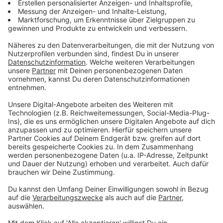
überwindet Lucas Fox und trifft zum 2:2.
Anzeige
©
RADIO WMW / Harald Block
Erneut starke Unterstützung für die Schwatten
Anzeige
Starke Schlussphase sichert Auswärtssieg
Anzeige
Danach schalten die Bocholter nochmal den Turbo an.
Zunächst scheitert Cedric Euschen nach Flanke