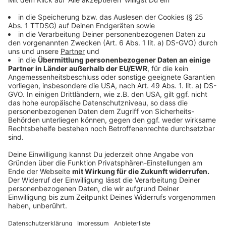
Assibey-Mensah am Torhüter von Hohkeppel. Nur eine
Minute später: flache Hereingabe von rechts
(Euschen) auf Assibey-Mensah. Der zirkelt den Ball
sehenswert in den Winkel zur erneuten Bocholter
Führung (75.). Und die Schluss-Viertelstunde steht
ganz im Zeichen dieses Duos. Kluger Steilpass in die
Schnittstelle auf Assibey-Mensah. Der läuft allein auf
Hohkeppels Keeper zu und bedient den mitgelaufenen
Euschen, der den Ball ins leere Tor schieben kann zum
4:2 (79.). Und nochmal Assibey-Mensah: aus kurzer
Distanz prüft er Torhüter Kevin Jackmuth mit einem
strammen Schuss aus kurzer Distanz. Den Abpraller
drückt Cedric Euschen zum 5:2 über die Linie (84.).
Mit dem Sieg klettert der 1. FC Bocholt mit jetzt 20
Punkten auf den zehnten Tabellenplatz. Der Abstand
zur Abstiegszone beträgt nun fünf Punkte.
Anzeige