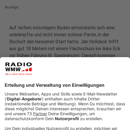
Anzeige
Auf tiefem rutschigem Boden entwickelte sich eine
umkämpfte und nicht immer schöne Partie, in der
Bocholt den besseren Start hatte. Jan Holldack trifft
aus gut 18 Metern mit einem Flachschuss ins linke Eck
zur frühen Führung (6. Spielminute). Danach kommen
die Gastgeber zu guten Chancen. Die beste hat Ömer
Tokac mit einem Schlenzer Richtung Torwinkel, den
Bocholts sicherer Rückhalt Lucas Fox mit den
Fingerspitzen über den Querbalken dreht. Das Tor
macht aber der 1. FC Bocholt. Einen Steilpaß aus der
eigenen Hälfte verlängert Raphael Assibey-Mensah
auf Marvin Lorch. Der schiebt den Ball vorbei an
Hohkeppels Keeper Kevin Jackmuth ins Tor zum 2:0
(35.). Doch die Bergischen halten den Druck hoch und
belohnen sich in der Nachspielzeit der 1. Halbzeit.