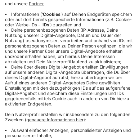
Nach einer erneut starken Parade ist FCB-Keeper
Lucas Fox dann doch geschlagen. Enzo Wirtz drückt
im Nachsetzen den Ball über die Linie (45.+1).
Anzeige
Gastgeber in der 2. Halbzeit
spielbestimmend
Anzeige
Verletzungsbedingt müssen Dawyn-Paul Donner (46.),
Philipp König (65.) und auch Julian Riedel (69.) vorzeitig
raus. Bocholts Trainer Sunay Acar muss mehrfach
umstellen. Mit Glück und Kampf überstehen die
Schwatten das Anrennen der Gastgeber. U.a. vergibt
Enzo Wirtz aus zwei Metern freistehend vor dem
leeren Tor. Bis zur 72. Minute: Michael Gardawski