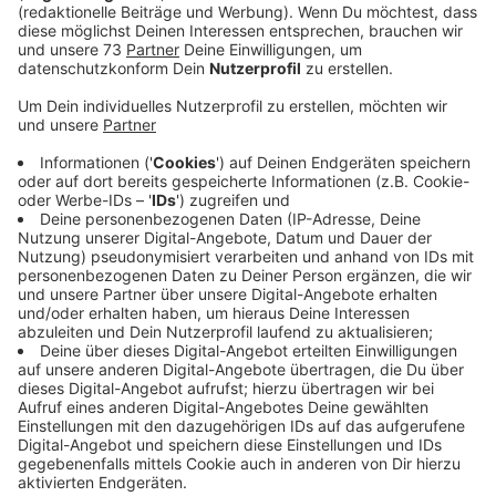
Veröffentlicht:
Mittwoch, 05.03.2025 14:49
Anzeige
Vom Englischunterricht zum Radio
Anzeige
Bei dem Projekt der Grundschule haben die
Drittklässler Wetterberichte geplant und präsentiert.
Sie lernen seit einem halben Jahr Englisch berichten
deshalb das Wetter auf Englisch. Jana hat sich bei uns
gemeldet, weil die Kinder ihre Berichte gerne im
richtigen Radio hören würden. In der geschenkten
Minute können wir diesen Wunsch heute erfüllen. Die
Ausschnitte der Grundschüler laufen heute
Nachmittag hier bei uns.