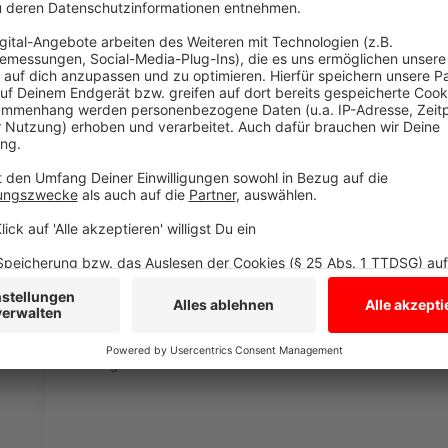
Ring
Anzeige
Zum Hintergrund
Anzeige
Hintergrund für die zahlreichen Demonstrationen sin
November von Rechtsextremen mit Politikern von Af
Millionen von Menschen mit Migrationshintergrund a
Einschätzung unseres Politikexperten findet Ihr h
mit Demos in unserer Nähe.
Anzeige