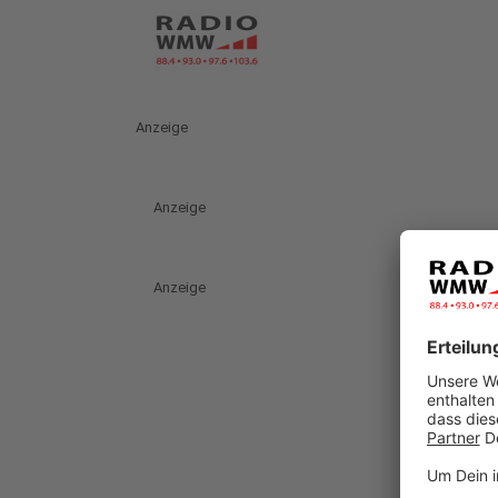
Anzeige
Anzeige
Anzeige