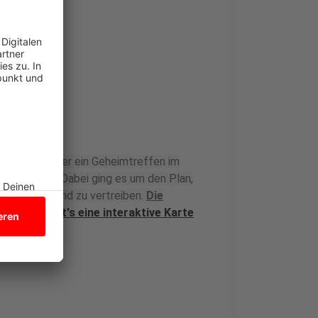
d Berichte über ein Geheimtreffen im
D und CDU. Dabei ging es um den Plan,
us Deutschland zu vertreiben.
Die
ier.
Hier gibt's eine interaktive Karte