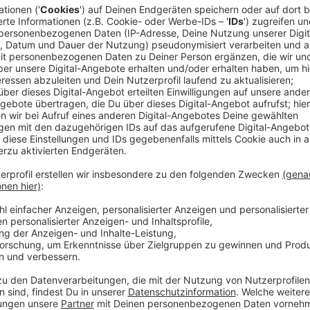
Rhede
Anzeige
Sonntag, 21.01.2024
11.00 Uhr
Rathausplatz
Anzeige
Bocholt
Anzeige
Samstag, 27.01.2024
14.00 Uhr -16.30 Uhr
Die Demo startet am Berliner Platz und zieht üb