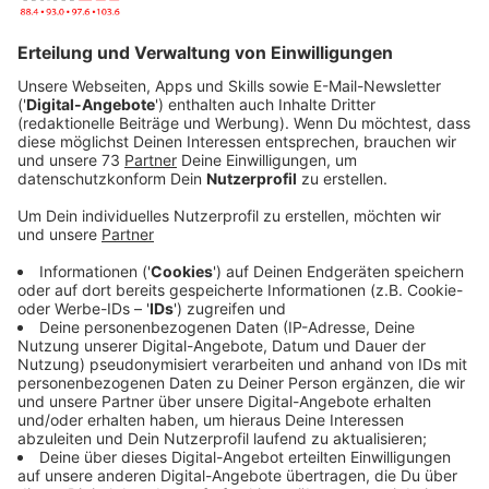
Veröffentlicht:
Freitag, 17.04.2020 15:10
Anzeige
Das Abgeben von Grünabfällen in der Corona-Krise
klappt bei uns im Kreis Borken so gut, dass der
Wertstoffhof in Bocholt ab Dienstag auch wieder für
andere Müllarten öffnen will und der in Isselburg für
Grünabfälle und Sperrmüll. Außerdem ist das Angebot
einiger anderer Wertstoffhöfe jetzt testweise wieder
ausgeweitet worden. Bis nächste Woche Samstag
(25.04.) nehmen die Wertstoffhöfe in Borken, Gronau
und Gescher testweise auch wieder Sperrmüll,
Möbelaltholz und Altpapier an. Damit nicht zu viele auf
einmal kommen, gilt das Angebot nur für Bürger aus
den Städten Borken, Gronau, Gescher und Velen, die
vorab einen Termin ausmachen.