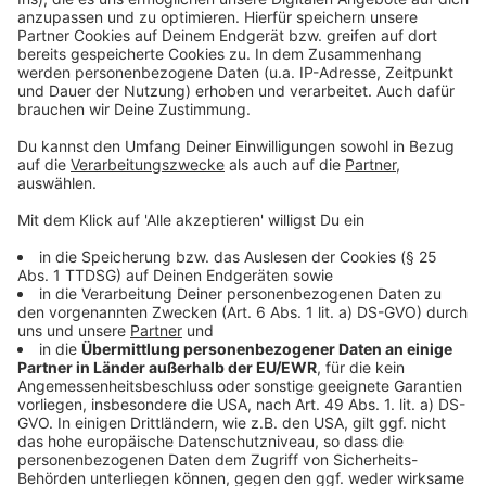
• Gemeinsamer Wertstoffhof Gescher und Velen,
Estern 41
Die EGW bittet um Verständnis, dass die Ausweitung
des Annahmeservice vorerst nur für die Bürgerinnen
und Bürger der o. g. Städte und nur für Sperrmüll,
Möbelaltholz (kein Bauholz!) und Altpapier sowie
Kartonage gilt. Eine Annahme dieser Abfallarten ist auf
den o.a. Wertstoffhöfen nur nach vorheriger
telefonischer Terminvereinbarung möglich.
Anzeige