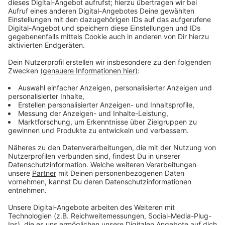
Anzeige
Hier bekommt Ihr die Termine
Anzeige
Die Terminvergabe erfolgt ausschließlich über die
EGW unter folgenden Telefonnummern 02542/929
-0
oder
-111
oder
-140
. Die EGW ist montags bis freitags
telefonisch ab 08:30 Uhr erreichbar für die
Wertstoffhöfe:
• Wertstoffhof Borken, Einsteinstr. 23
• Wertstoffhof Gronau, Eper Straße 73-77