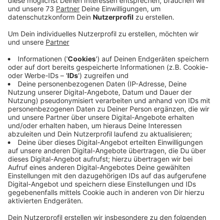
Veröffentlicht:
Freitag, 04.11.2022 06:00
Anzeige
Letzte Sitzplatzkarten gibt es heute
zwischen 10 und 12 uhr
Anzeige
Nahezu alle Sitzplatz-Karten sind schon weg.
Insgesamt wurden bereits mehr als 1.300 Tickets
verkauft. Die nächste Möglichkeit online noch eine der
letzten Sitzplatz-Karten zu bekommen, gibt es nacher
(04.11.2022) von 10 bis 12 Uhr.
Den Link zum
Ticketportal findet ihr hier.