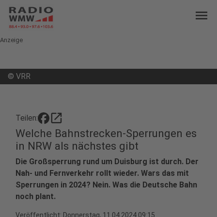
menu
Anzeige
©
VRR
open_in_new
Teilen:
Welche Bahnstrecken-Sperrungen es
in NRW als nächstes gibt
Die Großsperrung rund um Duisburg ist durch. Der
Nah- und Fernverkehr rollt wieder. Wars das mit
Sperrungen in 2024? Nein. Was die Deutsche Bahn
noch plant.
Veröffentlicht:
Donnerstag, 11.04.2024 09:15