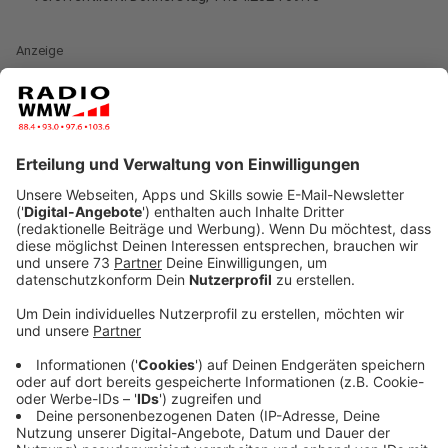
Anzeige
Viele Pendlerinnen und Pendler mussten zwischen
Düsseldorf, Duisburg, Oberhausen, Mülheim, Essen und
Bochum tief durchatmen. Die Deutsche Bahn nutzte in
den Osterferien die "verkehrsärmere" Zeit für
Bauarbeiten, die sowohl den Nah- als auch den
Fernverkehr teilweise lahmlegten oder für
Schienenersatzverkehr-Maßnahmen sorgten. Der
Duisburger Hauptbahnhof wurde nur aus dem Süden
kommend und der Essener Bahnhof nur aus dem
Norden vom Fernverkehr angefahren.
Anzeige