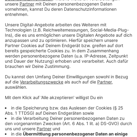
sollen die Sperrungen wieder aufgehoben werden.
Anzeige
Nahtlos weiter gehts zwischen dem 12. April und 10.
Mai. Rund sechseinhalb Kilometer Gleise für den
Nahverkehr zwischen Düsseldorf-Unterrath und dem
Duisburger Hauptbahnhof sollen erneuert werden.
11.000 Schwellen und 23.000 Tonnen Schotter sollen
ausgetauscht werden. Betroffen sind die Linien S1, RE
2, RE 3, RE 6, RE 11 und RE 19. Die S1 fährt
beispielsweise nur bis Düsseldorf-Terminal, der RE 3
fährt zwischen Duisburg und Düsseldorf in der Zeit gar
nicht.
Anzeige