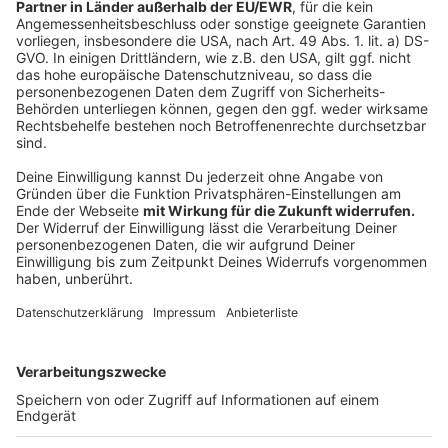
Nächste Baustelle in Bochum
Anzeige
Damit noch lange nicht genug. Der nächste Pendler-
Schreck könnten die baulichen Maßnahmen werden,
die benötigt sind, um den Rhein-Ruhr-Express künftig
im 15-Minuten-Takt zwischen Dortmund und Köln
laufen zu lassen. Dabei treffen die Ausbauausnahmen
an den Gleisen immer wieder größere Hauptbahnhöfe
im Ruhrgebiet. So beispielsweise nun den Bochumer
Hauptbahnhof, der erst im Januar teilweise komplett
vom Verkehr abgeschnitten war. Mehrere Linien,
darunter die RB40 und der RE16, wären betroffen.
Konkrete Pläne werden noch vorgestellt.
Autor: Joachim Schultheis
Anzeige