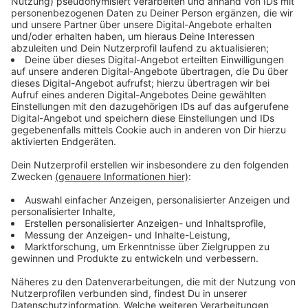
Deutsche Bahn: Nächste Sperrung in NRW
steht unmittelbar bevor
Anzeige
Zwei große Sperrungen in NRW sind schon beendet,
die viele Pendlerinnen und Pendler betroffen hatte.
Nächste bauliche Maßnahmen sind von der Deutschen
Bahn allerdings direkt
danach angekündigt worden
. Die
erste Sperrung betrifft die Strecke zwischen Köln und
Koblenz (Rheinland-Pfalz). In der Zeit sollen mehrere
Bauarbeiten durchgeführt werden. Unter anderem
Brückenarbeiten sowie "Arbeiten zur Errichtung eines
elektronischen Stellwerks (ESTW) im Knoten Köln".
Auswirkungen hat dies selbstverständlich auf den
Bahnverkehr. Haltausfälle in Andernach, Remagen,
Bonn und Köln soll es geben, genauso wie Teilausfälle
zwischen Bonn und Köln. Diese Maßnahmen werden
aber nur für eine Woche anhalten, bis zum 15. April