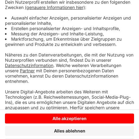
die L600, die K48, das ist die Strecke über Lette nach
Dülmen und einige Wirtschaftswege.. Die Arbeiten
beginnen Mitte des Monats und dauern voraussichtlich
bis Mitte Februar. Für die Autofahrer bedeutet das an
den entsprechenden Abschnitten eine eingeengte
Fahrbahn oder auch eine kurze Sperrung.
Anzeige
Anzeige
Anzeige