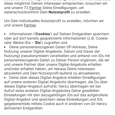
Veröffentlicht:
Montag, 07.12.2020 15:23
Anzeige
Verengte Fahrbahnen und kurzzeitige
Sperrungen
Anzeige
Zwischen Reken und Dülmen müssen wir bald über
einen längeren Zeitraum mit kleineren
Verkehrsbehinderungen rechnen. Strassen NRW
bereitet das Gelände für den Lückenschluß der B67n
vor. Denn bevor die Bauarbeiten an der eigentlichen
Trasse beginnn können müssen dort Bäume und
Büsche gefällt bzw. entfernt werden. Betroffen sind