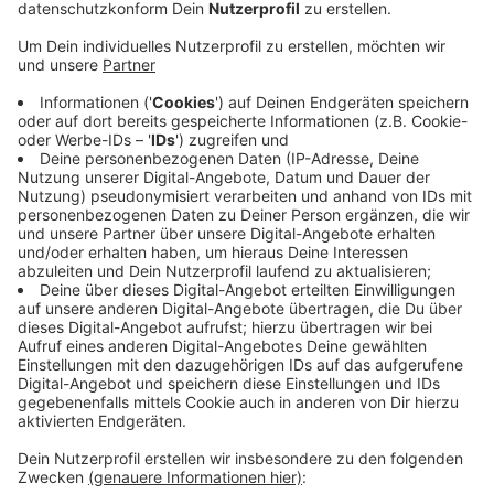
Anzeige
Nur 4 positive Ergebnisse
Anzeige
Von 166 Abstrichen waren gerade mal 4 von
Bewohnern einer Unterkunft in Rhede positiv. Diese
vier müssen jetzt natürlich in Quarantäne bleiben, alle
anderen werden entlassen. Die getesteten Personen
arbeiten überwiegend für einen Schlachthof in Groenlo
in den Niederlanden. Sie standen bisher alle unter
Quarantäne.
Anzeige