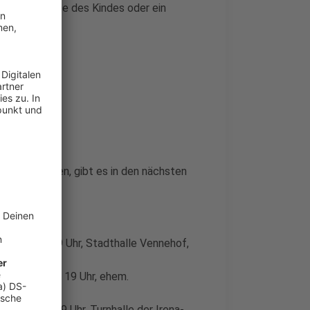
undheitskarte des Kindes oder ein
Jahren
lassen möchten, gibt es in den nächsten
 und Gronau.
en, 13 bis 19 Uhr, Stadthalle Vennehof,
cholt, 13 bis 19 Uhr, ehem.
us, 13 bis 19 Uhr, Turnhalle der Irena-