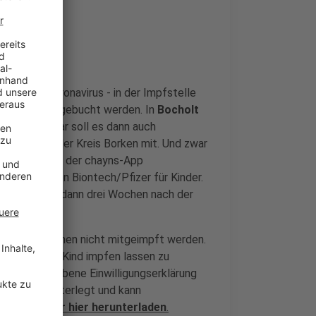
gen das Coronavirus - in der Impfstelle
e chayns-App gebucht werden. In
Bocholt
ant. Ab Januar soll es dann auch
ben, teilte der Kreis Borken mit. Und zwar
ls Montags in der chayns-App
Comirnaty von Biontech/Pfizer für Kinder.
ahren sollte dann drei Wochen nach der
e buchen.
2 Jahren können nicht mitgeimpft werden.
lich. Um ein Kind impfen lassen zu
 unterschriebene Einwilligungserklärung
gssystem hinterlegt und kann
sen könnt Ihr hier herunterladen
.