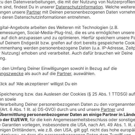
Ebenfalls vorgelegt werden muss entweder eine Ges
gültiges Ausweisdokument.
Anzeige
Weitere Impfangebote ohne Termin ab 12 
Anzeige
Für alle
ab 12 Jahren
, die sich ohne Termin impfen 
Wochen weitere Angebote in Borken, Bocholt, Ahaus
Hier der Überblick:
Dienstag, 28.12., und Mittwoch, 29.12.2021: Bork
Am Vennehof 1
Dienstag, 04.01., und Donnerstag, 06.01.2022: Bo
Sparkassengebäude, Markt 8
Dienstag, 11.01., und Donnerstag, 13.01.2022: Aha