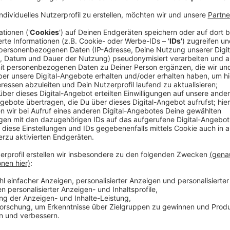
Impftermine in Borken und Bocholt
Anzeige
In
Borken
impft der Kreis am 30. Dezember Kinder ge
im Vennehof. Die Termine können ab sofort über di
ist der erste Impftermin für Kinder am 5. Januar gepl
regelmäßige Corona-Impftage für 5 bis 11-Jährige ge
jeden Freitag und Samstag. Die Termine sollen jewei
freigeschaltet werden. Verimpft wird der Impfstoff 
Die Zweitimpfung der Kinder zwischen fünf und elf J
Erstimpfung stattfinden.
Hier könnt Ihr die Termin
Begleitpersonen oder ältere Geschwisterkinder ab 1
Die Begleitung einer erwachsenen Person ist erforder
können, muss zudem eine von allen Sorgeberechtigen
im Original vorgelegt werden. Diese ist beim Buchun
vorausgefüllt ausgedruckt mitgebracht werden.
Die