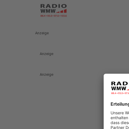
Anzeige
Anzeige
Anzeige