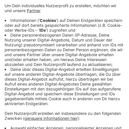
Anzeige
Am Donnerstagnachmittag (24.11.) um 17 Uhr wird der
Bocholter Weihnachtsmarkt eröffnet. Am selben Tag
beginnt auch der Adventsmarkt in Alstätte. Am
kommenden Wochenende kommen die
Weihnachtsmärkte in Borken (28.-30.11.) und Gescher
(29./30.11.) dazu. Besondere Atmosphäre versprechen
der Velener Waldweihnachtsmarkt (Fr-So) und der
Waldweihnachtsmarkt in Vreden-Ellewick (30.11.).
Hier
findet ihr weitere Infos.
Anzeige