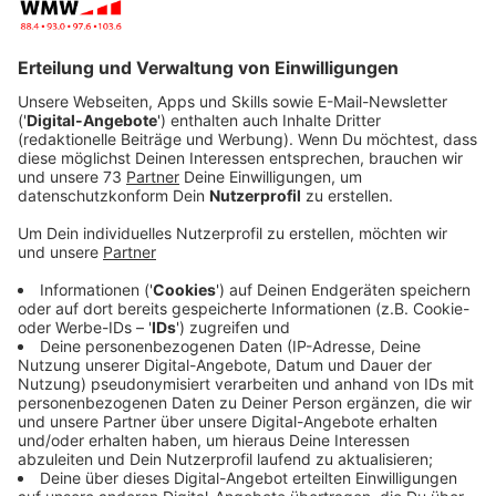
nächste. Vor allem für einen Schüleraustausch im
nächsten Jahr sollten man am besten jetzt schon
planen.
Veröffentlicht:
Mittwoch, 01.07.2020 11:15
Anzeige
Über eine Woche ist die Aufhebung der
Reisebeschränkung jetzt her. Das sorgt auch für mehr
Arbeit bei Michael Eckstein. Er ist von der deutschen
Stiftung Völkerverständigung. Will man einen
Schüleraustausch machen, ist er der richtige
Ansprechpartner. Innerhalb der EU ist das relativ
problemlos. Schwierig wird es allerdings bei vielen
anderen Ländern wie zum Beispiel den USA oder
Brasilien. Schließlich gilt hier noch immer eine
Reisewarnung. Wie lange sie anhält, ist noch unklar, da