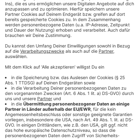
Pandemie in den jeweiligen Ländern geblieben, trotz
vieler Kilometer entfernt von Zuhause.
Rechtzeitige
Planung eines Austauschjahres
ist in Corona Zeiten
also noch wichtiger, als normalerweise sowieso schon.
Deswegen sollte man sich erstmal einen Überblick
verschaffen, welche Reisebedingungen jetzt in
welchem Land gelten.
Hinweis der Redaktion: In einer früheren Version haben
wir geschrieben, dass es möglich sei, nach Neuseeland
einzureisen und 14 Tage in Quarantäne zu bleiben.
Diese Passage haben wir nach Hinweisen geändert und
bitten dies zu entschuldigen.
Anzeige