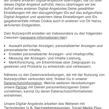
die Viruszahlen dort weiter steigen. Anderes Beispiel:
Neuseeland. Hier ist das Coronavirus offiziell
eingedämmt. Eine Einreise ist trotzdem nicht möglich.
Nur unter ganz besonderen Bedingungen könnten
Menschen aus dem Ausland nach Neuseeland zurzeit
reisen. Es wird damit gerechnet, dass diese
internationalen Verbote Ende 2020 aufgehoben
werden.
Anzeige
Nicht alle Schüler sind während Corona
zurückgekommen
Anzeige
Manch Schüler sei laut Eckstein während der Corona-