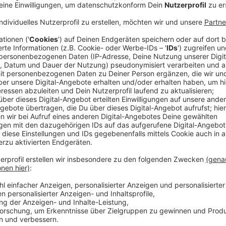
Linken-Website: Tausende schalten Ämter 
Anzeige
Wegen vermuteten Mietwuchers haben Tausende Hau
die Website "
Mietwucherapp
" der Linken Beschwerd
eingelegt. Nach Angaben der Partei lag die Miete di
59 Prozent über dem Mietspiegel. Nach Berechnungen
Euro im Monat zu viel. Das summiere sich allein für di
Euro im Monat oder fast 15 Millionen Euro im Jahr.
Anzeige
Angebot auch in NRW-Städten
Anzeige