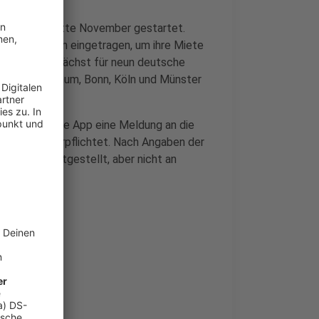
wucherapp Mitte November gestartet.
lig ihre Daten eingetragen, um ihre Miete
pp gab es zunächst für neun deutsche
Städten Bochum, Bonn, Köln und Münster
 wird über die App eine Meldung an die
erprüfung verpflichtet. Nach Angaben der
e Mieten festgestellt, aber nicht an
rmieter.