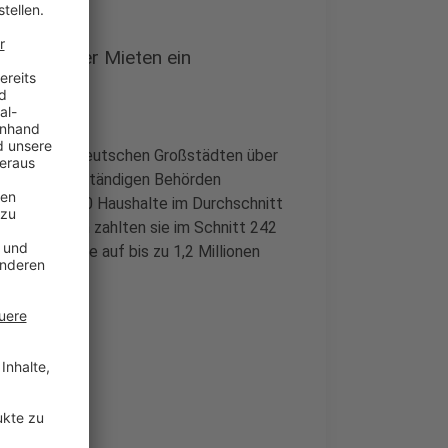
wegen hoher Mieten ein
shalte in deutschen Großstädten über
e bei den zuständigen Behörden
eser gut 5.000 Haushalte im Durchschnitt
 der Linken zahlten sie im Schnitt 242
ese Haushalte auf bis zu 1,2 Millionen