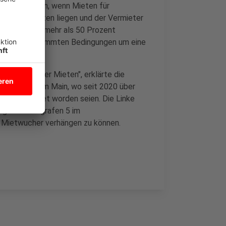
drigkeit sein, wenn Mieten für
rgleichswerten liegen und der Vermieter
ibt. Bei um mehr als 50 Prozent
ng unter bestimmten Bedingungen um eine
uro überhöhter Mieten", erklärte die
ei Frankfurt am Main, wo seit 2020 über
urückerstattet worden seien. Die Linke
ng des Paragrafen 5 im
i Mietwucher verhängen zu können.