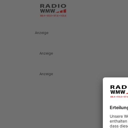
Anzeige
Anzeige
Anzeige