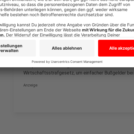
Laut Wirtschaftsstrafgesetz kann es eine Ordnungswi
Wohnräume um mehr als 20 Prozent über üblichen Ve
es ausnutzt, dass es kaum Angebote auf dem Markt g
überhöhten Werten kann es sich laut Rechtsprechu
Straftat handeln.
"Mieterinnen und Mieter zahlen monatlich Millionen E
Linken-Wohnungspolitikerin Caren Lay. Ein Beispiel s
1.000 Fälle bearbeitet und 330.000 Euro an Mieter z
kämpfe im Bundestag für eine erleichterte Anwendu
Wirtschaftsstrafgesetz, um einfacher Bußgelder be
Anzeige