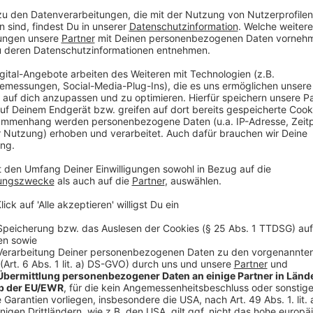
Die Linke im Bundestag hatte die sogenannte Miet
Bislang haben 135.000 Nutzerinnen und Nutzer freiwil
mit dem örtlichen Mietspiegel zu vergleichen. Die A
Großstädte. Inzwischen kann man auch in den NRW-
schauen, ob man zu viel Miete zahlt.
Wenn sich Nutzerinnen und Nutzer dafür entscheiden,
zuständigen Ämter weitergeleitet. Diese sind zur Üb
Linken werden über die App in vielen Fällen überhöht
Ämter gemeldet. Viele fürchteten Ärger mit dem Ve
Anzeige
Mietwucher kann eine Straftat sein
Anzeige