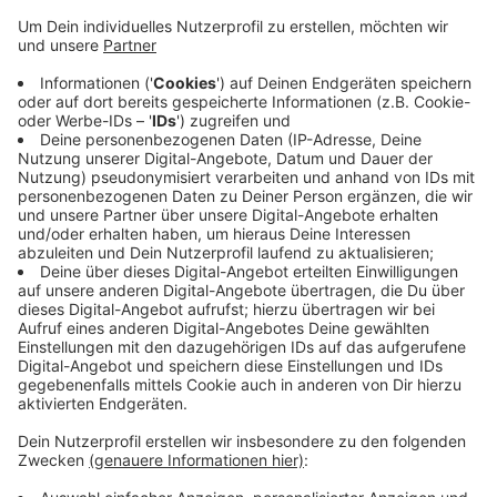
Anzeige
Reparaturarbeiten dauern länger
Anzeige
Nach Einschätzung des Versorgers RWW wird die
Reparatur voraussichtlich bis heute Abend bzw.
morgen Vormittag dauern. Bis dahin sollen die
betroffenen Haushalte über ein Standrohr mit Wasser
versorgt werden.
Anzeige