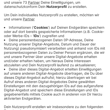
Die Kriminellen gehen äußerst geschickt
vor
Anzeige
Wenn ein Verkäufer keine sichere Bezahlmethode
anbietet, sondern das Geld in Echtzeit überwiesen
haben möchte, solltet Ihr darauf auf keinen Fall
eingehen, sagt die Polizei. Auch wenn der Verkäufer
ein Bild seines Personalausweises schickt. Denn genau
das ist die Masche: Die Kriminellen nutzen Ausweise
von anderen Käufern, um glaubwürdig zu wirken und die
bestellte Ware kommt natürlich nie an. Es kann sogar
sein, dass wir selber unter Betrugsverdacht geraten,
wenn die Täter ein Foto unseres Ausweises haben.
Schickt also niemals einem Unbekannten ein Foto