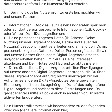
Anzeige
Aufmerksam sein und auf Tiere aufpassen
Anzeige
In Velen lag am Morgen (Montag, 17.11.2025)
anscheinend ein Giftköder. Davon geht die Polizei aus,
sie ermittelt in dem Fall. Eine Frau war mit ihrem Hund
spazieren, als er an einem Feld an der Waldvelener
Straße den Köder aufnahm.
Kurze Zeit später verendete der Hund bei einem
Tierarzt. Die Polizei bittet alle Velenerinnen und
Velener aufmerksam zu sein und etwas Verdächtiges
sofort zu melden.