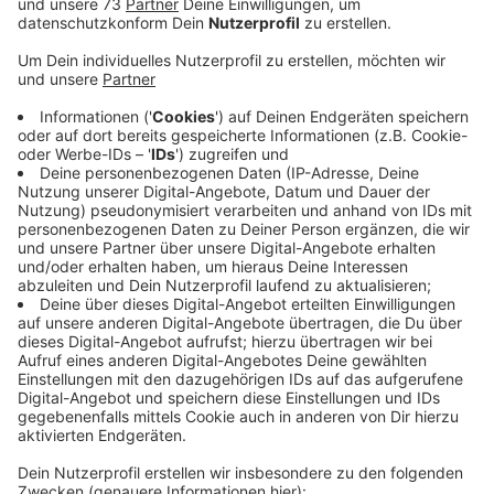
Veröffentlicht:
Donnerstag, 03.11.2022 16:31
Anzeige
Warnstreiks bei Trox in Anholt und bei
Flender in Bocholt
Anzeige
Nach gut 130 Betrieben heute (do., 03.11.22) werden
sich morgen Beschäftigte in 165 Betrieben daran
beteiligen, teilte die Gewerkschaft mit. Sie fordert
wegen der hohen Inflation 8 Prozent mehr Geld für die
Mitarbeiter. Hier im Kreis Borken wird es morgen
Warnstreiks bei Trox in Anholt und bei Flender in
Bocholt geben.Heute waren Firmen in Gronau,
Isselburg und Stadtohn betroffen.