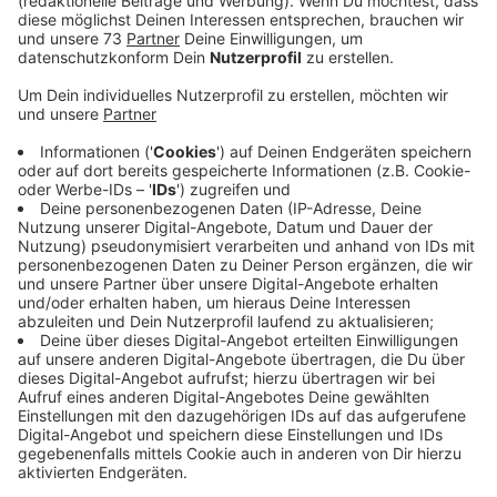
Anzeige
Auswirkungen des Streiks
Anzeige
An der Uniklinik Münster kann es heute und morgen,
zu längeren
Wartezeiten und Terminverschiebungen kommen.
Grund dafür ist ein Warnstreik der Gewerkschaft ver.di,
die höhere Gehälter und bessere
Arbeitsbedingungen fordert.
Patienten müssen sich auf Verzögerungen einstellen,
da der Streik den normalen Betrieb der Uniklinik
beeinträchtigt. Die Notversorgung bleibt jedoch
gesichert, sodass akute Fälle weiterhin behandelt