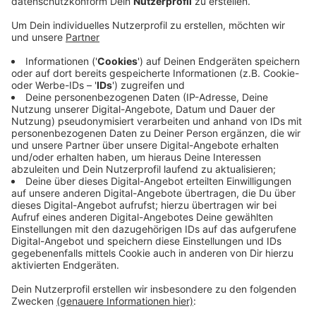
Anzeige
Erfolgreiche Premiere im Vorjahr
Anzeige
Wer sich für die 25 Kilometer Strecke beim Wandertag
Bocholt am 13. April 2025 interessiert, sollte sich
beeilen. Die Teilnehmerzahl ist begrenzt und fast alle
Tickets sind bereits vergriffen, wie das
Stadtmarketing Bocholt mitteilt. Im vergangenen Jahr
fand "Bocholt wandert" zum ersten Mal statt und die
Resonanz war überwältigend. Auch in diesem Jahr ist
der Startpunkt wieder Schloß Diepenbrock in Barlo.
Anzeige