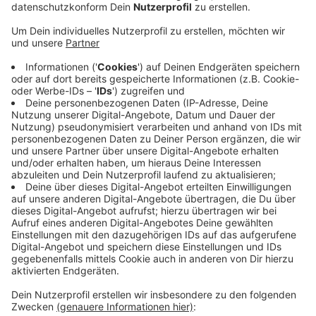
Alle Kommunen sind beteiligt
Anzeige
Der Kreis Borken hat 2 Jahre lang mit allen 17
Kommunen ein gemeinsames Konzept erarbeitet, um
Waldbrände künftig schneller und effektiver
bekämpfen zu können. Ziel des geförderten
Pilotprojekts ist es, die Feuerwehren im
Westmünsterland einheitlich auszubilden und so
auszustatten, dass sie auch größere Wald- und
Vegetationsbrände gemeinsam wirksam bekämpfen
können. Bald erhält jeder Löschzug eine
Grundausstattung mit Löschrucksäcken, kleineren
Löschschläuchen und persönlicher Schutzausstattung.
Anzeige