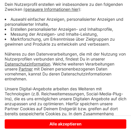
teuer. Bei der Forstamtsleitung in Münster wurde jetzt
sogar darüber nachgedacht, der Feuerwehr Übungen
im Wald anzubieten. Aber dann kommt eventuell zu
viel Wasser von oben und das ist dann für den Wald
auch wieder nicht gut. Es bleibt also ein schwieriges
Thema für das kreative Lösungen ist nächster Zeit
sehr gefragt sein werden.
Anzeige
Anzeige
Anzeige