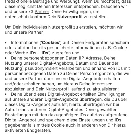
Anzeige
Feuerwehrübungen als mögliche Lösung
Anzeige
Das Problem ist, dass keiner weiß, wie man einen Wald
bewässert, das war bisher auch nie geplant. Wird aber
mit der zunehmenden Trockenheit immer wichtiger.
Und das stellt die Förster vor neue
Herausforderungen. Denn aktuell darf ein Wald, um den
Boden zu schützen, nur über die sogenannten
Rückegassen befahren werden, und die liegen 20 bis
40 Meter auseinander. Alles was außerhalb dieser
Gassen liegt müsste theoretisch per Hand bewässert
werden und das wäre viel zu aufwändig und auch zu