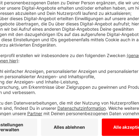
Anzeige
In den 80er Jahren staunte der ein Baggerfahrer nich
des Hamaland-Museums in Vreden ein altes Kanonen
Es stammt aus dem 15. Jahrhundert, ist einen etwa 
erhalten.
Um damit zu feuern, ist ein Unterbau aus Holz nötig
Experten aus Baden-Württemberg rekonstruiert und 
Wie das genau ging und welche Herausforderungen es
(21.03.2019) ab 19 Uhr einer der Archäologen im KUL
Dor können wir uns auch die Lafette mit dem alten 
Anzeige