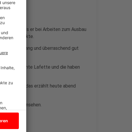
t schlecht, als er bei Arbeiten zum Ausbau
-rohr entdeckte.
einen Meter lang und überraschend gut
, eine sogenannte Lafette und die haben
gebaut.
 dabei gab, das erzählt heute abend
T in Vreden.
Kanonenrohr ansehen.